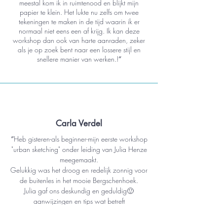
meestal kom ik in ruimtenood en blijkt mijn
papier te klein. Het lukte nu zelfs om twee
tekeningen te maken in de tijd waarin ik er
normaal niet eens een af krijg. Ik kan deze
workshop dan ook van harte aanraden, zeker
als je op zoek bent naar een lossere stijl en
snellere manier van werken.!
“
Carla Verdel
“
Heb gisteren-als beginner-mijn eerste workshop
"urban sketching" onder leiding van Julia Henze
meegemaakt.
Gelukkig was het droog en redelijk zonnig voor
de buitenles in het mooie Bergschenhoek.
Julia gaf ons deskundig en geduldig🙂
aanwijzingen en tips wat betreft
matriaalgebruik, onderwerpen, perspectief,