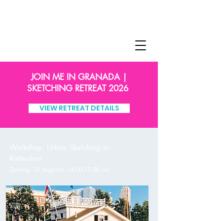
JOIN ME IN GRANADA |
SKETCHING RETREAT 2026
VIEW RETREAT DETAILS
Workshop: Urban Sketching in
Rotterdam.
Zonda
g
, 31
augustus
14.00-17.00
uur