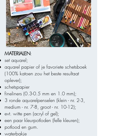
MATERIALEN
:
set aquarel;
aquarel papier of je favoriete schetsboek
(100% katoen zou het beste resultaat
oplever);
schetspapier
fineliners (0.3-0.5 mm en 1.0 mm);
3 ronde aquarelpenselen (klein - nr. 2-3,
medium - nr. 7-8, groot - nr. 10-12);
evt. witte pen (acryl of gel);
een paar kleurpotloden (felle kleuren);
potlood en gum.
waterbakje