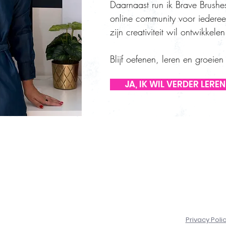
Daarnaast run ik Brave Brushes
online community voor iederee
zijn creativiteit wil ontwikkelen
Blijf oefenen, leren en groeie
JA, IK WIL VERDER LEREN
E-MAIL
LEARN
BLOG
Privacy Poli