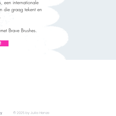
, een internationale
n die graag tekent en
.
n met Brave Brushes.
!
cy
© 2025 by Julia Henze