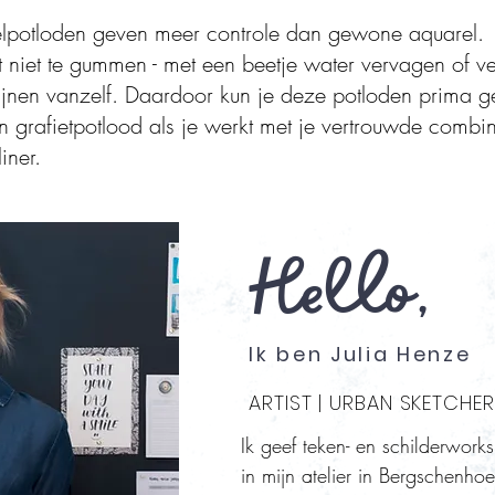
lpotloden geven meer controle dan gewone aquarel.
ft niet te gummen - met een beetje water vervagen of v
lijnen vanzelf. Daardoor kun je deze potloden prima ge
n grafietpotlood als je werkt met je vertrouwde combi
liner.
Hello,
Ik ben Julia Henze
ARTIST | URBAN SKETCHER
Ik geef teken- en schilderwor
in mijn atelier in Bergschenho