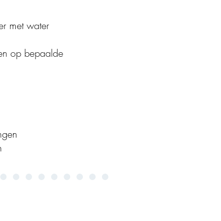
eer met water
leen op bepaalde
angen
n