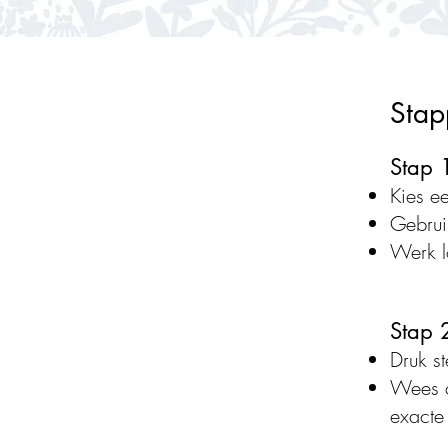
Stap
Stap 
Kies e
Gebrui
Werk l
Stap 
Druk s
Wees cr
exacte 