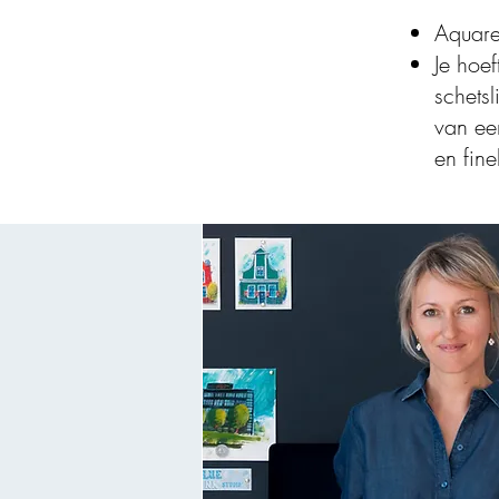
Aquare
Je hoe
schets
van ee
en fine