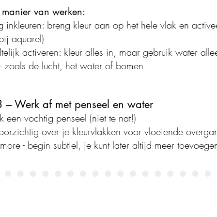
e manier van werken:
g inkleuren: breng kleur aan op het hele vlak en activ
bij aquarel)
elijk activeren: kleur alles in, maar gebruik water al
– zoals de lucht, het water of bomen
3 – Werk af met penseel en water
 een vochtig penseel (niet te nat!)
oorzichtig over je kleurvlakken voor vloeiende overg
 more - begin subtiel, je kunt later altijd meer toevoege