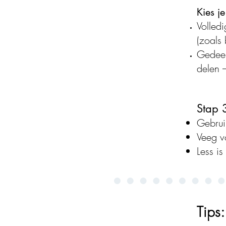
Kies j
Volledi
(zoals 
Gedeelt
delen 
Stap 
Gebruik
Veeg v
Less is
Tips: