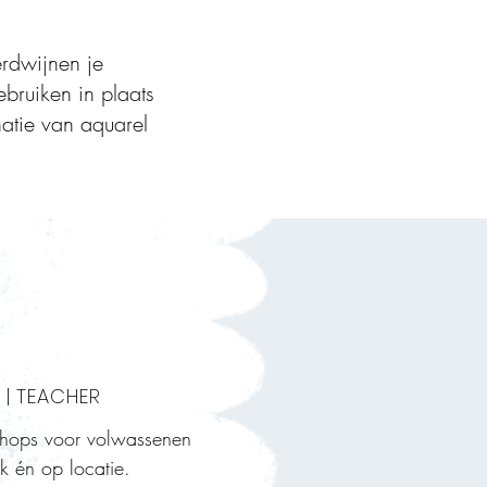
erdwijnen je
bruiken in plaats
natie van aquarel
 | TEACHER
kshops voor volwassenen
ek én op locatie.