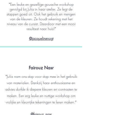
“
Een leuke en gezellige gouache workshop
gevolgd bij Julia in haar atelier. Ze legt de
stappen goed uit. Ook het gebruik en mengen
van de kleuren. Ze houdt rekening met het
niveau van de cursist. Daardoor met een mooi
resultaat naar huis!
“
@jacquelinevugt
Fairouz Nasr
“
Julia nam ons stap voor stap mee in het gebruik
van materialen. Dankzij haar enthousiasme en
advies durfde ik diepere kleuren en contrasten te
maken. Een erg leuke en nuttige workshop om
vrolijke en kleurrijke tekeningen te leren maken.
“
@fairouz_nasr