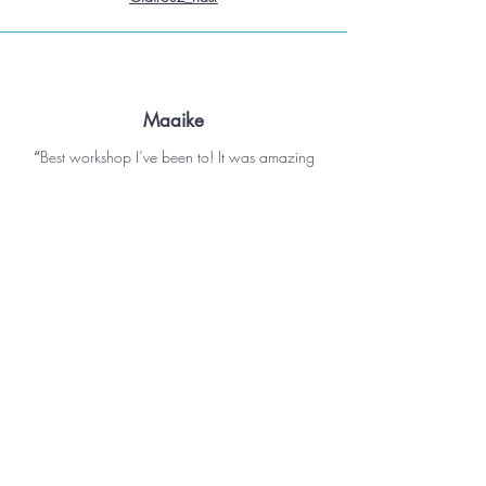
Maaike
“
Best workshop I’ve been to! It was amazing
learning so much about using gouache,
especially the tips about color combinations
and adding shadows. It was so calming and
while we got lots of advise and tips, we were
also encouraged to really do our own thing.
Loved every minute of it! 💕
”
@journal.to.go